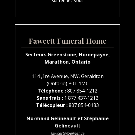
Sur rendez-vous
Fawcett Funeral Home
Secteurs Greenstone, Hornepayne,
Marathon, Ontario
114 ,1re Avenue, NW, Geraldton
(Ontario) P0T 1M0
Téléphone :
807 854-1212
Sans frais :
1 877 437-1212
Télécopieur :
807 854-0183
Normand Gélineault et Stéphanie
Gélineault
fawcett@bellnet.ca